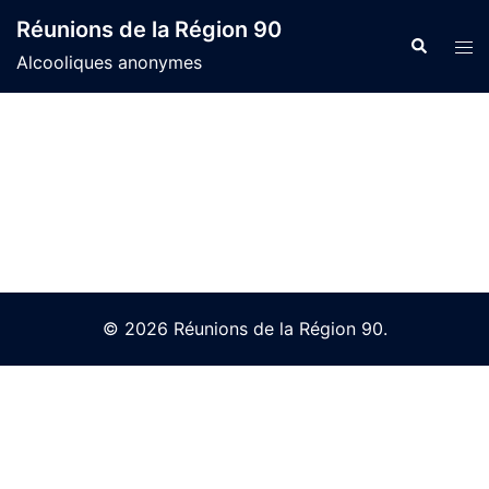
Skip
Réunions de la Région 90
to
Search
Tog
Alcooliques anonymes
content
men
© 2026 Réunions de la Région 90.