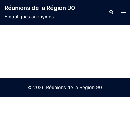
Skip
Réunions de la Région 90
to
Search
Tog
Alcooliques anonymes
content
men
© 2026 Réunions de la Région 90.