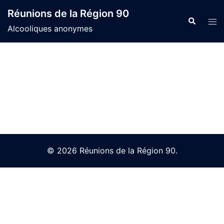
Skip
Réunions de la Région 90
to
Search
Tog
Alcooliques anonymes
content
men
© 2026 Réunions de la Région 90.