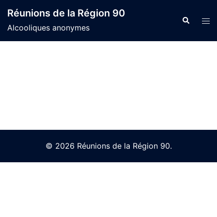
Skip
Réunions de la Région 90
to
Search
Tog
Alcooliques anonymes
content
men
© 2026 Réunions de la Région 90.