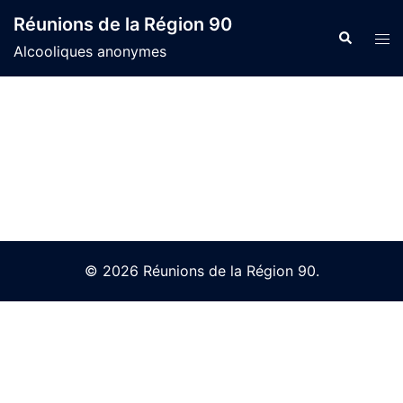
Skip
Réunions de la Région 90
to
Search
Tog
Alcooliques anonymes
content
men
© 2026 Réunions de la Région 90.