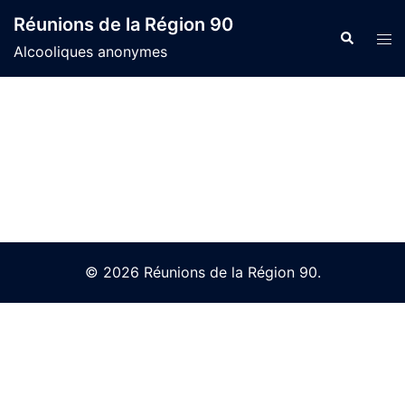
Skip
Réunions de la Région 90
to
Search
Tog
Alcooliques anonymes
content
men
© 2026 Réunions de la Région 90.