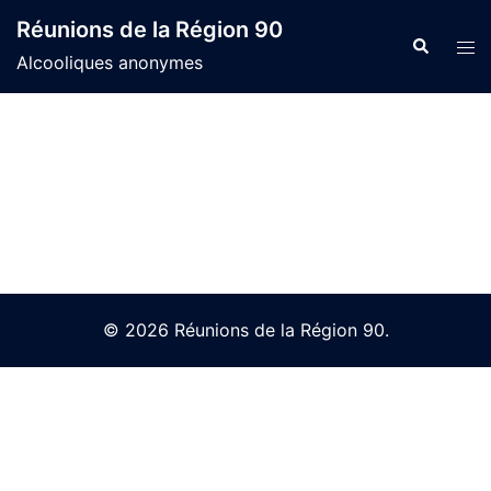
Skip
Réunions de la Région 90
to
Search
Tog
Alcooliques anonymes
content
men
© 2026 Réunions de la Région 90.