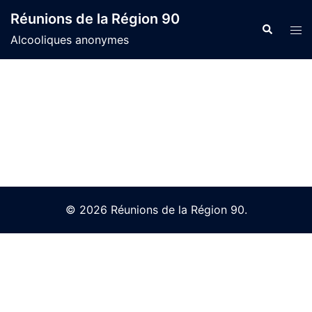
Skip
Réunions de la Région 90
to
Search
Tog
Alcooliques anonymes
content
men
© 2026 Réunions de la Région 90.