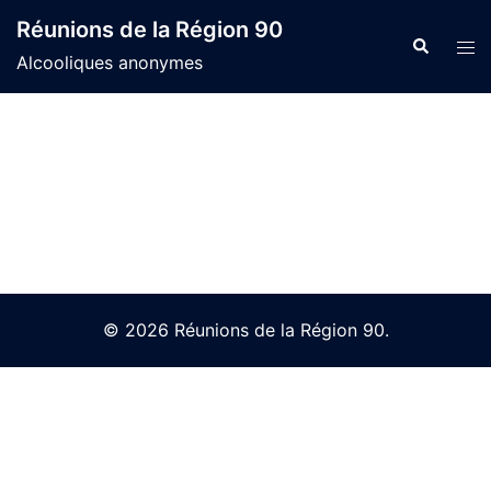
Skip
Réunions de la Région 90
to
Search
Tog
Alcooliques anonymes
content
men
© 2026 Réunions de la Région 90.