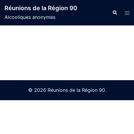
Skip
Réunions de la Région 90
to
Search
Tog
Alcooliques anonymes
content
men
© 2026 Réunions de la Région 90.