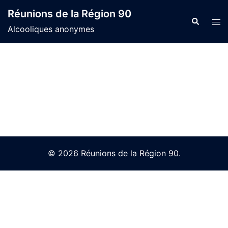
Skip
Réunions de la Région 90
to
Search
Tog
Alcooliques anonymes
content
men
© 2026 Réunions de la Région 90.