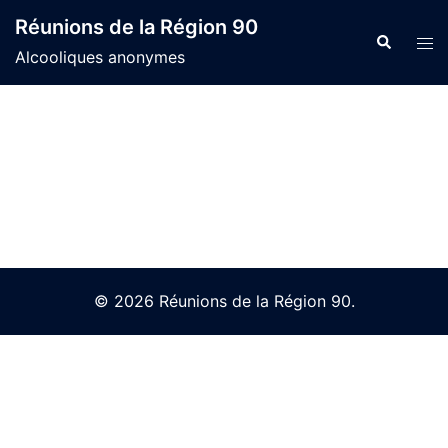
Skip
Réunions de la Région 90
to
Search
Tog
Alcooliques anonymes
content
men
© 2026 Réunions de la Région 90.