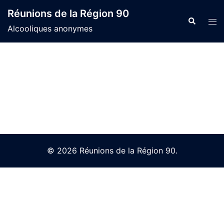
Skip
Réunions de la Région 90
to
Search
Tog
Alcooliques anonymes
content
men
© 2026 Réunions de la Région 90.