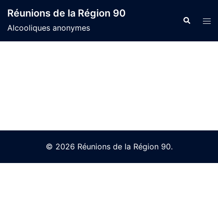
Skip
Réunions de la Région 90
to
Search
Tog
Alcooliques anonymes
content
men
© 2026 Réunions de la Région 90.