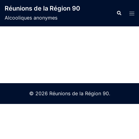
Skip
Réunions de la Région 90
to
Search
Tog
Alcooliques anonymes
content
men
© 2026 Réunions de la Région 90.