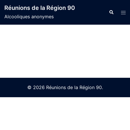
Skip
Réunions de la Région 90
to
Search
Tog
Alcooliques anonymes
content
men
© 2026 Réunions de la Région 90.