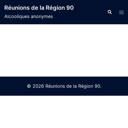
Skip
Réunions de la Région 90
to
Search
Tog
Alcooliques anonymes
content
men
© 2026 Réunions de la Région 90.