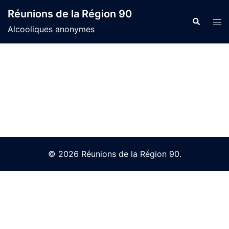
Skip
Réunions de la Région 90
to
Search
Tog
Alcooliques anonymes
content
men
© 2026 Réunions de la Région 90.