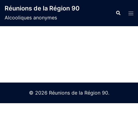
Skip
Réunions de la Région 90
to
Search
Tog
Alcooliques anonymes
content
men
© 2026 Réunions de la Région 90.