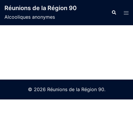
Skip
Réunions de la Région 90
to
Search
Tog
Alcooliques anonymes
content
men
© 2026 Réunions de la Région 90.