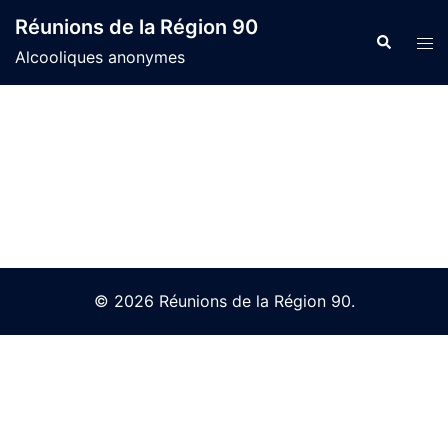
Skip
Réunions de la Région 90
to
Search
Tog
Alcooliques anonymes
content
men
© 2026 Réunions de la Région 90.