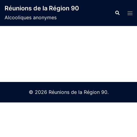
Skip
Réunions de la Région 90
to
Search
Tog
Alcooliques anonymes
content
men
© 2026 Réunions de la Région 90.