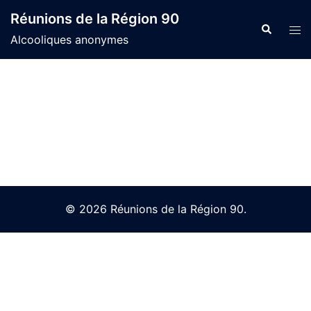
Skip
Réunions de la Région 90
to
Search
Tog
Alcooliques anonymes
content
men
© 2026 Réunions de la Région 90.