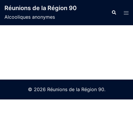
Skip
Réunions de la Région 90
to
Search
Tog
Alcooliques anonymes
content
men
© 2026 Réunions de la Région 90.