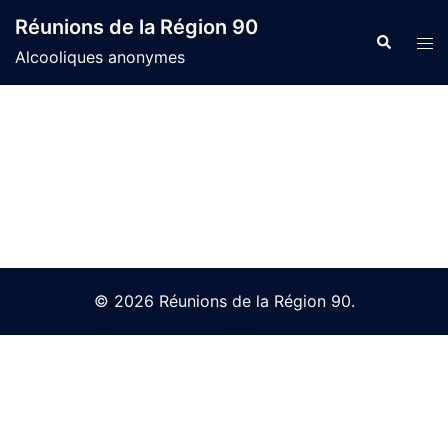
Skip
Réunions de la Région 90
to
Search
Tog
Alcooliques anonymes
content
men
© 2026 Réunions de la Région 90.