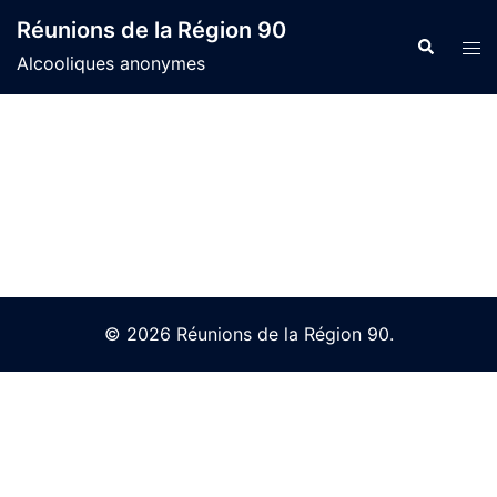
Skip
Réunions de la Région 90
to
Search
Tog
Alcooliques anonymes
content
men
© 2026 Réunions de la Région 90.