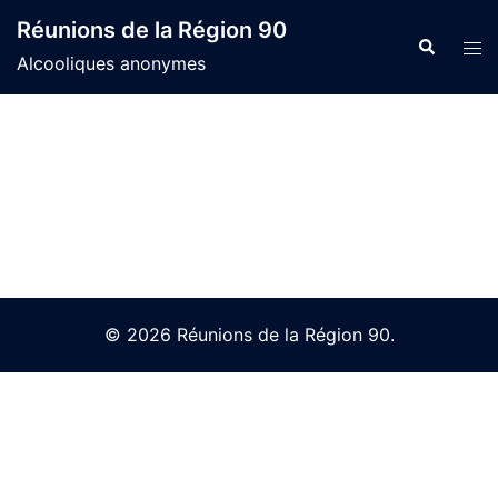
Skip
Réunions de la Région 90
to
Search
Tog
Alcooliques anonymes
content
men
© 2026 Réunions de la Région 90.