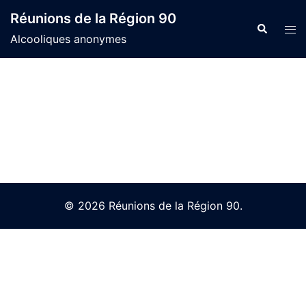
Skip
Réunions de la Région 90
to
Search
Tog
Alcooliques anonymes
content
men
© 2026 Réunions de la Région 90.