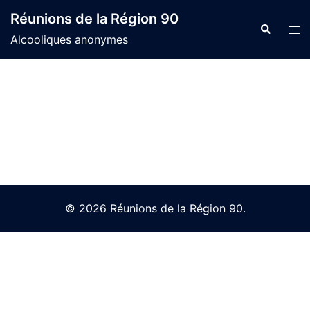
Skip
Réunions de la Région 90
to
Search
Tog
Alcooliques anonymes
content
men
© 2026 Réunions de la Région 90.