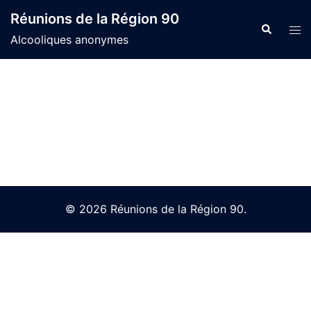
Skip
Réunions de la Région 90
to
Search
Tog
Alcooliques anonymes
content
men
© 2026 Réunions de la Région 90.