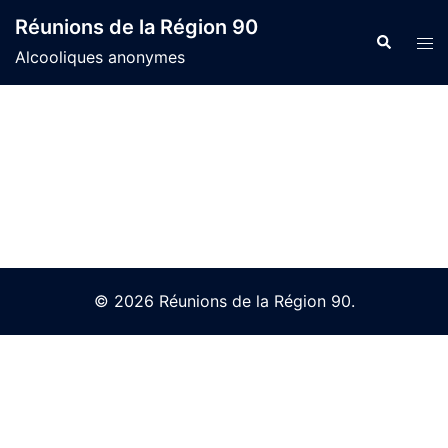
Skip
Réunions de la Région 90
to
Search
Tog
Alcooliques anonymes
content
men
© 2026 Réunions de la Région 90.