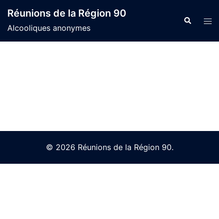
Skip
Réunions de la Région 90
to
Search
Tog
Alcooliques anonymes
content
men
© 2026 Réunions de la Région 90.