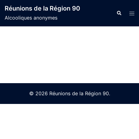
Skip
Réunions de la Région 90
to
Search
Tog
Alcooliques anonymes
content
men
© 2026 Réunions de la Région 90.