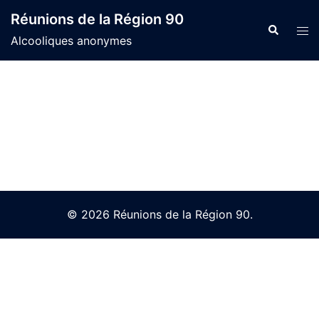
Skip
Réunions de la Région 90
to
Search
Tog
Alcooliques anonymes
content
men
© 2026 Réunions de la Région 90.