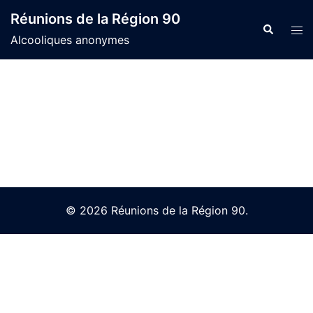
Skip
Réunions de la Région 90
to
Search
Tog
Alcooliques anonymes
content
men
© 2026 Réunions de la Région 90.