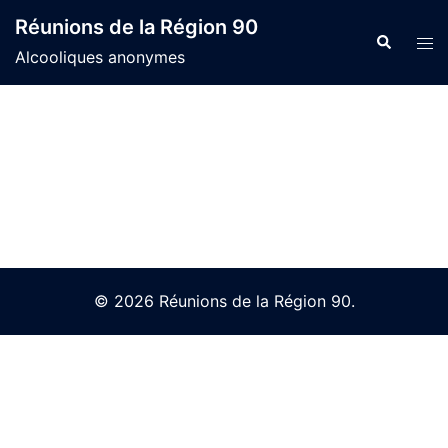
Skip
Réunions de la Région 90
to
Search
Tog
Alcooliques anonymes
content
men
© 2026 Réunions de la Région 90.