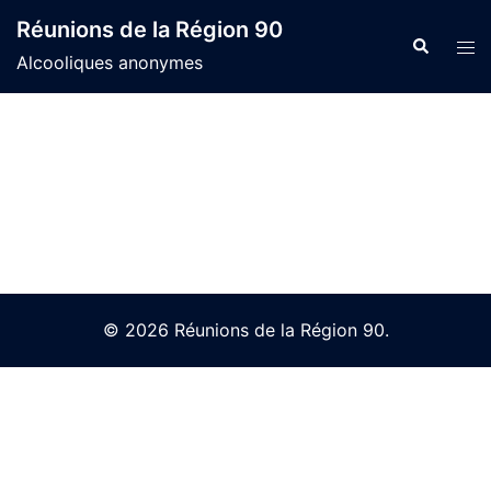
Skip
Réunions de la Région 90
to
Search
Tog
Alcooliques anonymes
content
men
© 2026 Réunions de la Région 90.