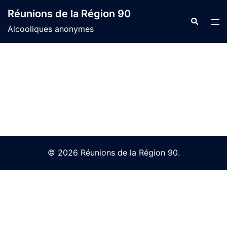
Skip
Réunions de la Région 90
to
Search
Tog
Alcooliques anonymes
content
men
© 2026 Réunions de la Région 90.