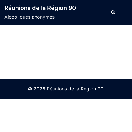
Skip
Réunions de la Région 90
to
Search
Tog
Alcooliques anonymes
content
men
© 2026 Réunions de la Région 90.