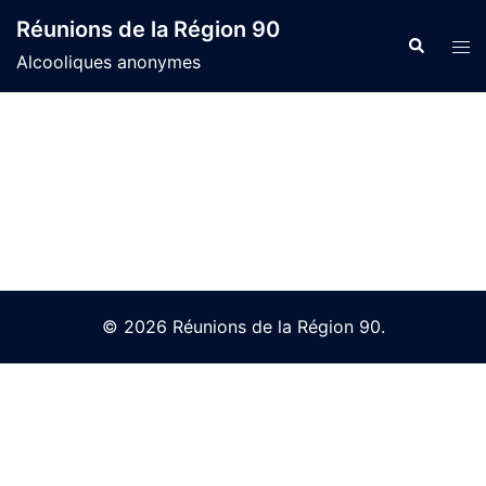
Skip
Réunions de la Région 90
to
Search
Tog
Alcooliques anonymes
content
men
© 2026 Réunions de la Région 90.