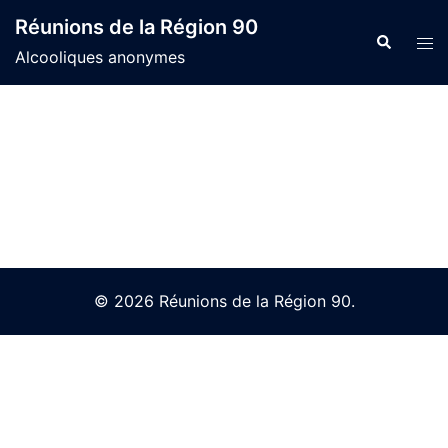
Skip
Réunions de la Région 90
to
Search
Tog
Alcooliques anonymes
content
men
© 2026 Réunions de la Région 90.