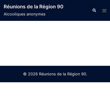
Skip
Réunions de la Région 90
to
Search
Tog
Alcooliques anonymes
content
men
© 2026 Réunions de la Région 90.