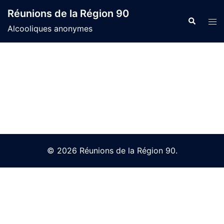
Skip
Réunions de la Région 90
to
Search
Tog
Alcooliques anonymes
content
men
© 2026 Réunions de la Région 90.