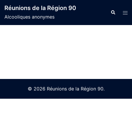
Skip
Réunions de la Région 90
to
Search
Tog
Alcooliques anonymes
content
men
© 2026 Réunions de la Région 90.