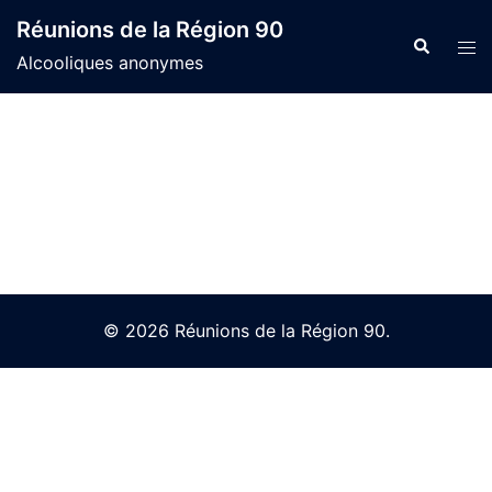
Skip
Réunions de la Région 90
to
Search
Tog
Alcooliques anonymes
content
men
© 2026 Réunions de la Région 90.