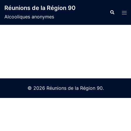
Skip
Réunions de la Région 90
to
Search
Tog
Alcooliques anonymes
content
men
© 2026 Réunions de la Région 90.