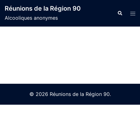
Skip
Réunions de la Région 90
to
Search
Tog
Alcooliques anonymes
content
men
© 2026 Réunions de la Région 90.