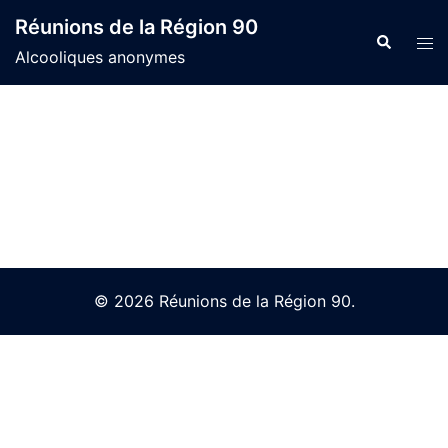
Skip
Réunions de la Région 90
to
Search
Tog
Alcooliques anonymes
content
men
© 2026 Réunions de la Région 90.