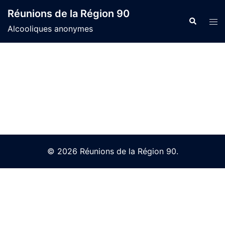
Skip
Réunions de la Région 90
to
Search
Tog
Alcooliques anonymes
content
men
© 2026 Réunions de la Région 90.