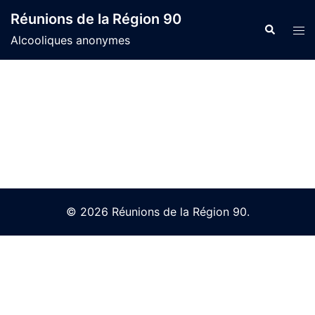
Skip
Réunions de la Région 90
to
Search
Tog
Alcooliques anonymes
content
men
© 2026 Réunions de la Région 90.